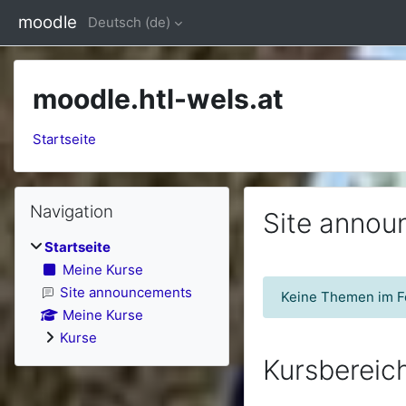
Zum Hauptinhalt
moodle
Deutsch ‎(de)‎
moodle.htl-wels.at
Startseite
Blöcke
Navigation überspringen
Navigation
Site anno
Startseite
Meine Kurse
Site announcements
Keine Themen im 
Meine Kurse
Kurse
Kursbereic