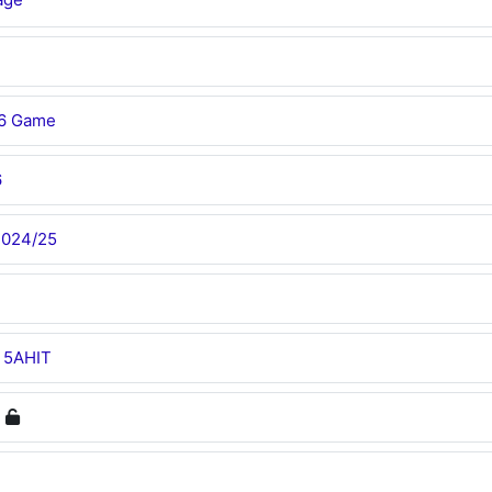
6 Game
6
2024/25
 5AHIT