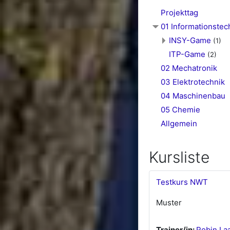
Projekttag
01 Informationstec
INSY-Game
(1)
ITP-Game
(2)
02 Mechatronik
03 Elektrotechnik
04 Maschinenbau
05 Chemie
Allgemein
Kursliste
Testkurs NWT
Muster
Trainer/in:
Robin La