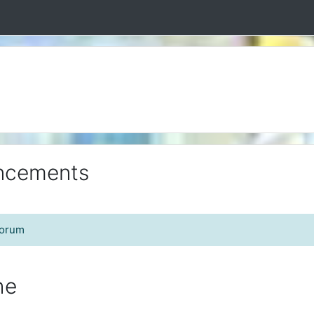
uncements
Forum
he