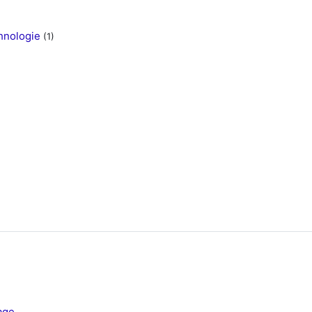
hnologie
(1)
age